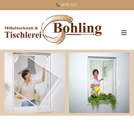
Zum Inhalt springen

04792 2211