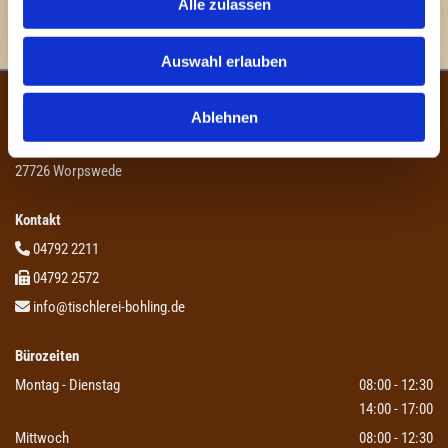
Alle zulassen
info@tischlerei-bohling.de
Auswahl erlauben
Tischlerei Bohling GmbH & Co. KG
Ablehnen
Im Wrockmoor 4
27726 Worpswede
Kontakt
04792 2211

04792 2572

info@tischlerei-bohling.de

Bürozeiten
Montag - Dienstag
08:00 - 12:30
14:00 - 17:00
Mittwoch
08:00 - 12:30