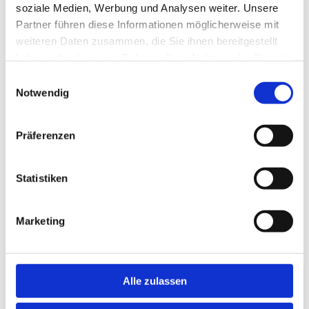
Tischlerei am 01. März 1931
Übernahme des Betriebes am 01.
soziale Medien, Werbung und Analysen weiter. Unsere
Januar 1956
Partner führen diese Informationen möglicherweise mit
weiteren Daten zusammen, die Sie ihnen bereitgestellt
haben oder die sie im Rahmen Ihrer Nutzung der Dienste
gesammelt haben.
Einwilligungsauswahl
Notwendig
Präferenzen
Statistiken
Herbert Bohling
Tischlermeister und Inhaber der
Marketing
Firma von 1986 bis 2011
Alle zulassen