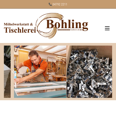
Zum Inhalt springen

04792 2211