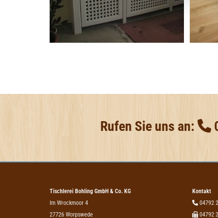
Rufen Sie uns an:

Tischlerei Bohling GmbH & Co. KG
Kontakt
Im Wrockmoor 4

04792 
27726 Worpswede

04792 