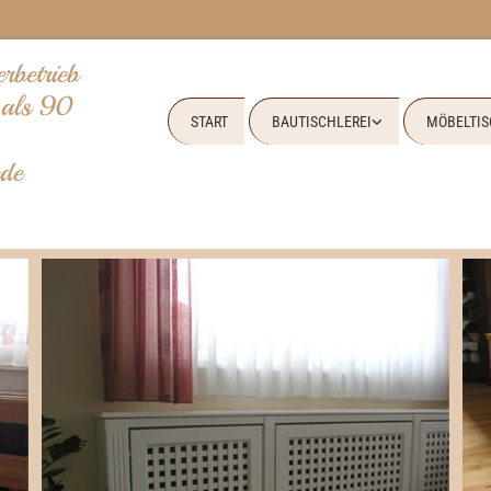
rbetrieb
 als 90
START
BAUTISCHLEREI
MÖBELTIS
de