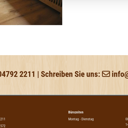
04792 2211
| Schreiben Sie uns:
info

Bürozeiten
2211
Montag - Dienstag
0
1
2572