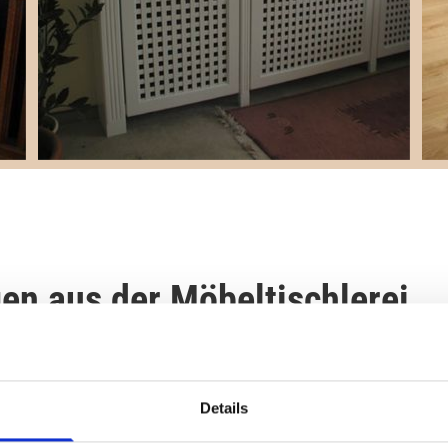
en aus der Möbeltischlerei
worfenen und gefertigten Heizkörperverkleidungen vor.
Details