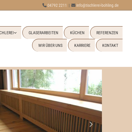
04792 2211
|
info@tischlerei-bohling.de


CHLEREI
GLASERARBEITEN
KÜCHEN
REFERENZEN
WIR ÜBER UNS
KARRIERE
KONTAKT